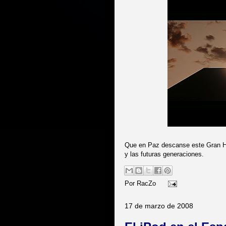
Que en Paz descanse este Gran Hom
y las futuras generaciones.
Por
RacZo
17 de marzo de 2008