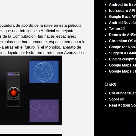
Android En Esp
foursquare API
Google Buzz AP
Android Develo
utadora de abordo de la nave en esta pelicula,
Twitter4J
eguir una Inteligencia Artificial semejante,
Dentro de AdS
os de la Computacion, las naves espaciales,
Chromium OS 
hiculos que han surcado el espacio cercano a la
la atras en el futuro. Y el Monolito, aparato de
Google for Non-
ion dejado por Extraterrestres super Avanzados.
Suggest a GMai
Elgg developm
Google Maps A
Google Maps Ja
Links
CoFoundersLa
Sobre Mí
Real Action! So