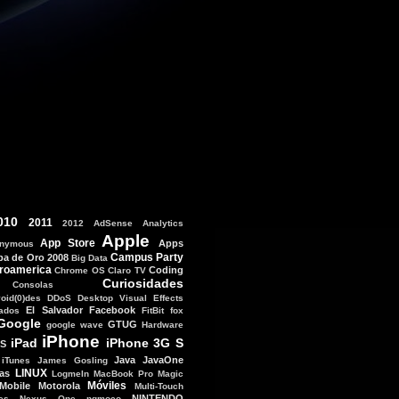
010
2011
2012
AdSense
Analytics
Apple
App Store
Apps
nymous
Campus Party
ba de Oro 2008
Big Data
roamerica
Coding
Chrome OS
Claro TV
Curiosidades
Consolas
void(0)des
DDoS
Desktop Visual Effects
El Salvador
Facebook
tados
FitBit
fox
Google
GTUG
google wave
Hardware
iPhone
iPad
iPhone 3G S
OS
Java
JavaOne
iTunes
James Gosling
LINUX
as
LogmeIn
MacBook Pro
Magic
Móviles
Mobile
Motorola
Multi-Touch
NINTENDO
es
Nexus One
ngmoco