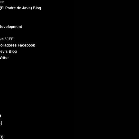
dor
(El Padre de Java) Blog
Development
va / JEE
rolladores Facebook
ey's Blog
riter
)
1)
(3)