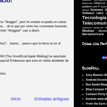
acio!
ORACLE
Nutrición
palabra con P
Quant
Sistemas O
Salud
Software Libre
Tecn
o "bloggeo", pero he estado ocupado en varias
Telecomun
os... de lo que por cierto les comentare bastante
ustream webconf
V
ometo "bloggear" casi a diario.
Windows
Wind
Iberoamericana
Dona con Pay
an?... bueno... parece que la tierra no es el
AW (The Unnofficial Apple Weblog) ha reportado
spacial Endeavour que esta en orbita alrededor de
BlogRoll
otos.
Amy Mainzer B
Android Develo
Ben Nadel Blo
Blog Campus Pa
Campus Party B
Inicio
Entradas antiguas
Darkela www.d
From the Eyes 