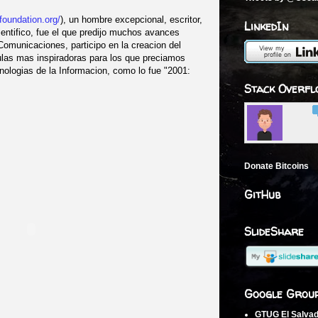
foundation.org/
), un hombre excepcional, escritor,
LinkedIn
cientifico, fue el que predijo muchos avances
Comunicaciones, participo en la creacion del
culas mas inspiradoras para los que preciamos
nologias de la Informacion, como lo fue "2001:
Stack Overfl
Donate Bitcoins
GitHub
SlideShare
Google Grou
GTUG El Salva