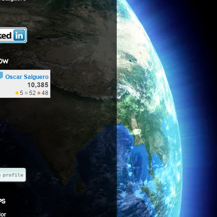
ow
ps
dor