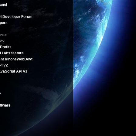
añol
I Developer Forum
pers
ense
dev
Profits
l Labs feature
ent
iPhoneWebDevt
PI V2
vaScript API v3
b
ftware