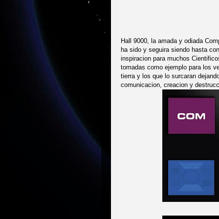
Hall 9000, la amada y odiada Comp
ha sido y seguira siendo hasta cons
inspiracion para muchos Cientific
tomadas como ejemplo para los ve
tierra y los que lo surcaran dejando
comunicacion, creacion y destrucc