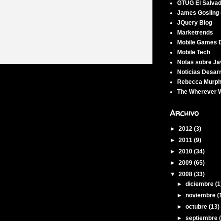
GTUG El Salva
James Gosling 
JQuery Blog
Marketrends
Mobile Games 
Mobile Tech
Notas sobre Ja
Noticias Desar
Rebecca Murph
The Wherever W
Archivo
►
2012
(3)
►
2011
(9)
►
2010
(34)
►
2009
(65)
▼
2008
(33)
►
diciembre
(1
►
noviembre
(
►
octubre
(13)
►
septiembre