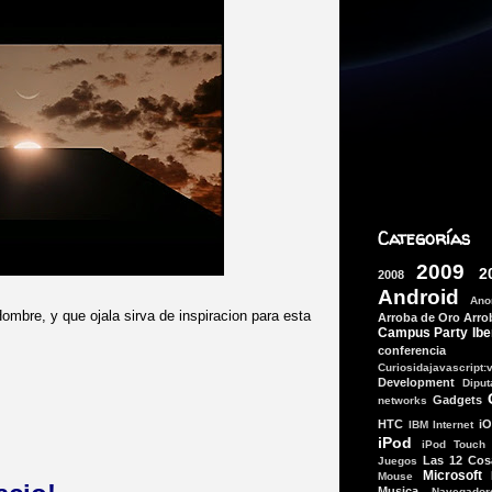
Categorías
2009
2
2008
Android
Ano
bre, y que ojala sirva de inspiracion para esta
Arroba de Oro
Arro
Campus Party Ibe
conferencia
Curiosidajavascript:
Development
Dipu
Gadgets
networks
HTC
i
IBM
Internet
iPod
iPod Touch
Las 12 Cos
Juegos
Microsoft
Mouse
Musica
Navegador