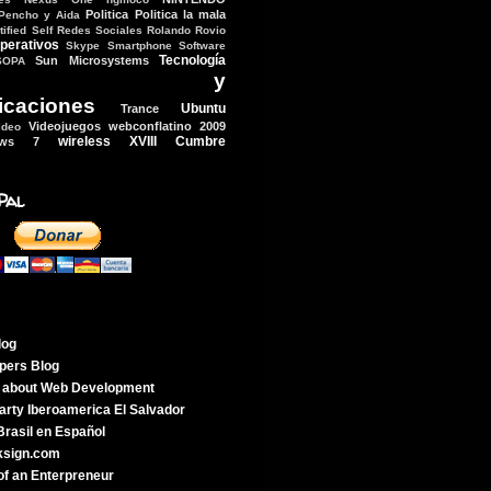
Politica
Politica la mala
Pencho y Aida
ified Self
Redes Sociales
Rolando
Rovio
perativos
Skype
Smartphone
Software
Tecnología
Sun Microsystems
SOPA
ologia y
icaciones
Ubuntu
Trance
Videojuegos
webconflatino 2009
ideo
wireless
XVIII Cumbre
ows 7
Pal
log
pers Blog
g about Web Development
rty Iberoamerica El Salvador
rasil en Español
ksign.com
of an Enterpreneur