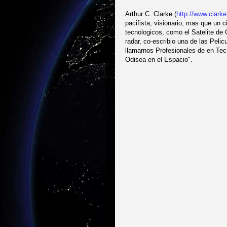
Arthur C. Clarke (
http://www.clarke
pacifista, visionario, mas que un 
tecnologicos, como el Satelite de 
radar, co-escribio una de las Peli
llamarnos Profesionales de en Tec
Odisea en el Espacio".