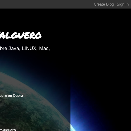
Salguero
obre Java, LINUX, Mac,
uero
on
Quora
rSalguero