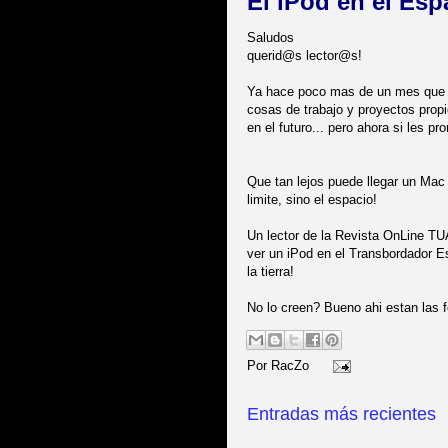
El iPod en el Esp
Saludos
querid@s lector@s!
Ya hace poco mas de un mes que n
cosas de trabajo y proyectos propi
en el futuro... pero ahora si les pr
Que tan lejos puede llegar un Mac f
limite, sino el espacio!
Un lector de la Revista OnLine TU
ver un iPod en el Transbordador E
la tierra!
No lo creen? Bueno ahi estan las f
Por
RacZo
Entradas más recientes