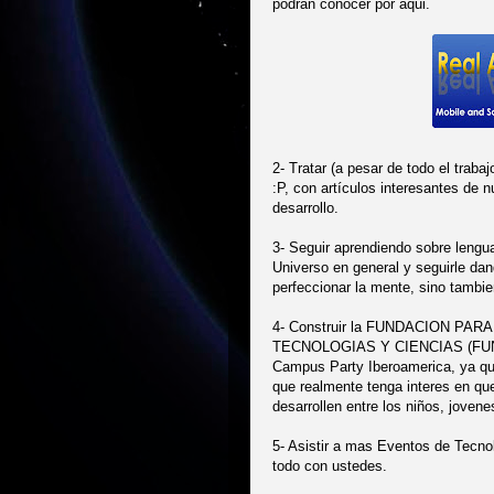
podran conocer por aqui.
2- Tratar (a pesar de todo el traba
:P, con artículos interesantes de 
desarrollo.
3- Seguir aprendiendo sobre lengu
Universo en general y seguirle da
perfeccionar la mente, sino tambie
4- Construir la FUNDACION P
TECNOLOGIAS Y CIENCIAS (FUNDET
Campus Party Iberoamerica, ya que
que realmente tenga interes en qu
desarrollen entre los niños, joven
5- Asistir a mas Eventos de Tecno
todo con ustedes.