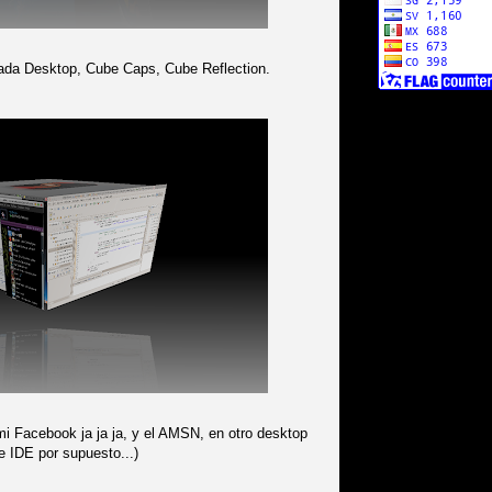
cada Desktop, Cube Caps, Cube Reflection.
mi Facebook ja ja ja, y el AMSN, en otro desktop
e IDE por supuesto...)