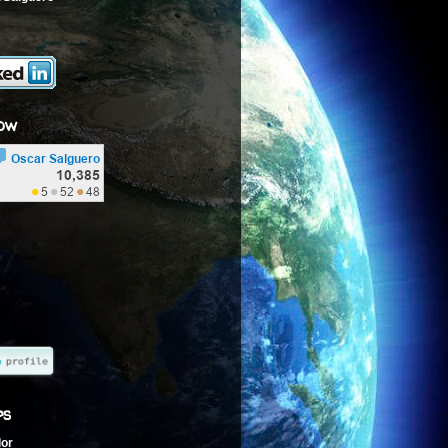
ow
ps
dor