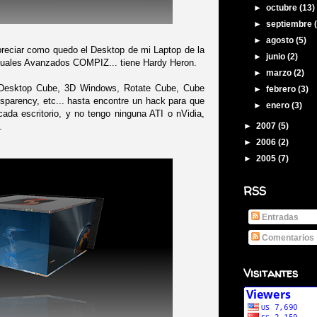
►
octubre
(13)
►
septiembre
►
agosto
(5)
reciar como quedo el Desktop de mi Laptop de la
►
junio
(2)
 Visuales Avanzados COMPIZ... tiene Hardy Heron.
►
marzo
(2)
e Desktop Cube, 3D Windows, Rotate Cube, Cube
►
febrero
(3)
sparency, etc... hasta encontre un hack para que
►
enero
(3)
cada escritorio, y no tengo ninguna ATI o nVidia,
.
►
2007
(5)
►
2006
(2)
►
2005
(7)
RSS
Entradas
Comentarios
Visitantes