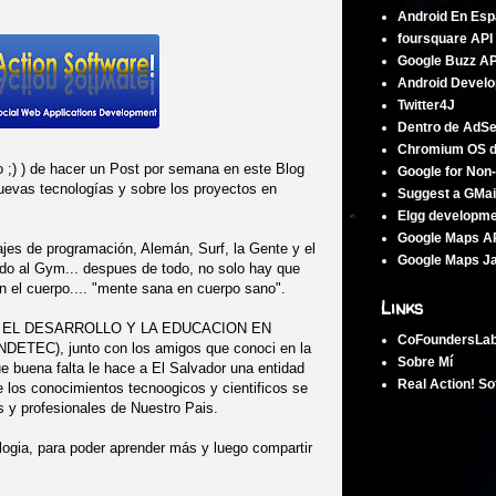
Android En Esp
foursquare API
Google Buzz AP
Android Develo
Twitter4J
Dentro de AdS
Chromium OS 
jo ;) ) de hacer un Post por semana en este Blog
Google for Non-
nuevas tecnologías y sobre los proyectos en
Suggest a GMai
Elgg developm
Google Maps A
ajes de programación, Alemán, Surf, la Gente y el
Google Maps Ja
ndo al Gym... despues de todo, no solo hay que
n el cuerpo.... "mente sana en cuerpo sano".
Links
ARA EL DESARROLLO Y LA EDUCACION EN
CoFoundersLa
EC), junto con los amigos que conoci en la
Sobre Mí
 buena falta le hace a El Salvador una entidad
Real Action! So
e los conocimientos tecnoogicos y cientificos se
es y profesionales de Nuestro Pais.
logia, para poder aprender más y luego compartir