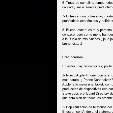
6- Tratar de cumplir a tiempo todo
calidad y ser altamente productivo
7- Enfrentar con optimismo, creat
pronósticos económicos y político
8- Bueno, este si es muy persona
conozco, pero como me lo han des
a la Rubia de mis Sueños", ja ja j
brunettes... ;)
Predicciones
En estas, hay tecnologicas, politi
1- Nuevo Apple iPhone, con otra fo
más barato. ¿iPhone Nano talvez?
Apple, a lo mejor una Tablet, con 
produccion de dispositivos con pan
Steve Jobs o el Board Directory 
que para bien de todos los amant
2- Popularizacion de teléfonos ce
Ericsson con Android, el sistema o