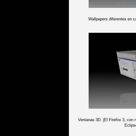
Wallpapers diferentes en 
Ventanas 3D. (El Firefox 3, con 
Eclips