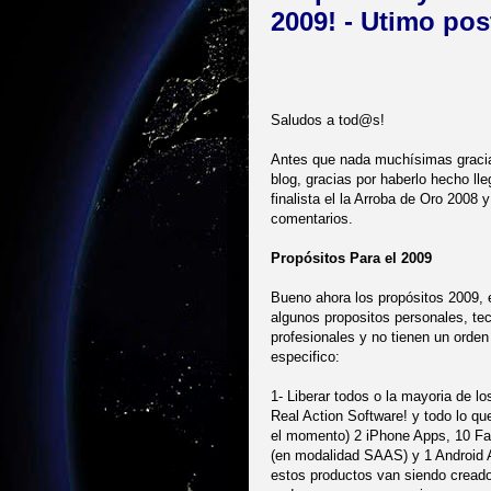
2009! - Utimo pos
Saludos a tod@s!
Antes que nada muchísimas gracia
blog, gracias por haberlo hecho lle
finalista el la Arroba de Oro 2008 
comentarios.
Propósitos Para el 2009
Bueno ahora los propósitos 2009, 
algunos propositos personales, te
profesionales y no tienen un orden
especifico:
1- Liberar todos o la mayoria de 
Real Action Software! y todo lo que
el momento) 2 iPhone Apps, 10 Fa
(en modalidad SAAS) y 1 Android 
estos productos van siendo creado