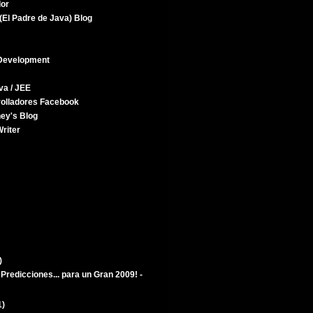
dor
(El Padre de Java) Blog
Development
va / JEE
rolladores Facebook
ey's Blog
riter
)
Predicciones... para un Gran 2009! -
1)