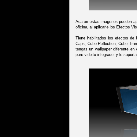
Aca en estas imagenes pueden ap
oficina, al aplicarle los Efectos
Tiene habilitados los efectos d
Caps, Cube Reflection, Cube Tran
tengas un wallpaper diferente en 
puro videito integrado, y lo soporta