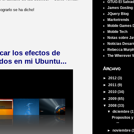
GTUG El Salva
James Gosling 
lograrlo se ha dicho!
JQuery Blog
Marketrends
Mobile Games 
Mobile Tech
Notas sobre Ja
Noticias Desar
Rebecca Murph
car los efectos de
The Wherever W
dos en mi Ubuntu...
Archivo
►
2012
(3)
►
2011
(9)
►
2010
(34)
►
2009
(65)
▼
2008
(33)
▼
diciembre
(1
Propositos y 
...
►
noviembre
(