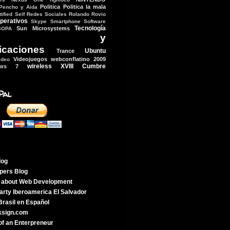
Politica
Politica la mala
Pencho y Aida
ified Self
Redes Sociales
Rolando
Rovio
perativos
Skype
Smartphone
Software
Tecnología
Sun Microsystems
SOPA
ologia y
icaciones
Ubuntu
Trance
Videojuegos
webconflatino 2009
ideo
wireless
XVIII Cumbre
ows 7
Pal
log
pers Blog
g about Web Development
rty Iberoamerica El Salvador
rasil en Español
ksign.com
of an Enterpreneur