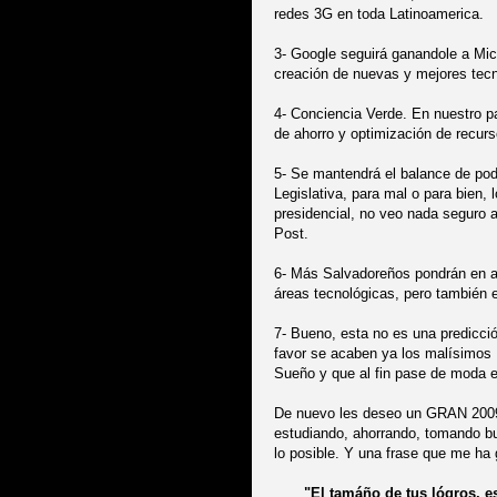
redes 3G en toda Latinoamerica.
3- Google seguirá ganandole a Micr
creación de nuevas y mejores tecn
4- Conciencia Verde. En nuestro p
de ahorro y optimización de recur
5- Se mantendrá el balance de po
Legislativa, para mal o para bien,
presidencial, no veo nada seguro 
Post.
6- Más Salvadoreños pondrán en al
áreas tecnológicas, pero también e
7- Bueno, esta no es una predicci
favor se acaben ya los malísimos
Sueño y que al fin pase de moda 
De nuevo les deseo un GRAN 2009!
estudiando, ahorrando, tomando b
lo posible. Y una frase que me ha
"El tamáño de tus lógros, e