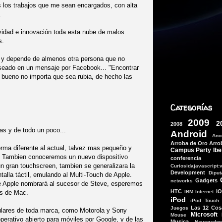
s los trabajos que me sean encargados, con alta
.
ividad e innovación toda esta nube de malos
s.
l y depende de almenos otra persona que no
eado en un mensaje por Facebook... "Encontrar
a bueno no importa que sea rubia, de hecho las
Categorías
2009
2
2008
cas y de todo un poco...
Android
Ano
Arroba de Oro
Arro
rma diferente al actual, talvez mas pequeño y
Campus Party Ibe
Tambien conoceremos un nuevo dispositivo
conferencia
un gran touchscreen, tambien se generalizara la
Curiosidajavascript:
Development
Dipu
talla táctil, emulando al Multi-Touch de Apple.
Gadgets
networks
de Apple nombrará al sucesor de Steve, esperemos
HTC
i
es de Mac.
IBM
Internet
iPod
iPod Touch
Las 12 Cos
Juegos
lulares de toda marca, como Motorola y Sony
Microsoft
Mouse
perativo abierto para móviles por Google, y de las
Musica
Navegador