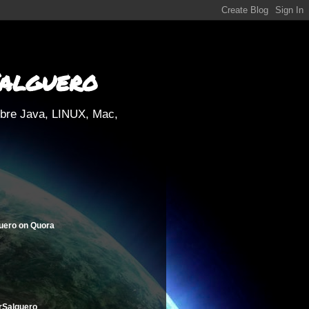
Salguero
obre Java, LINUX, Mac,
uero
on
Quora
rSalguero