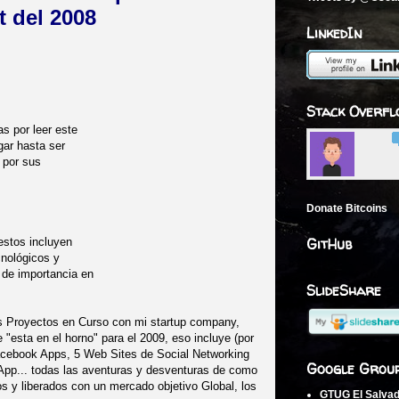
t del 2008
LinkedIn
Stack Overfl
s por leer este
gar hasta ser
y por sus
Donate Bitcoins
GitHub
estos incluyen
cnológicos y
 de importancia en
SlideShare
los Proyectos en Curso con mi startup company,
 "esta en el horno" para el 2009, eso incluye (por
cebook Apps, 5 Web Sites de Social Networking
Google Grou
App... todas las aventuras y desventuras de como
s y liberados con un mercado objetivo Global, los
GTUG El Salva