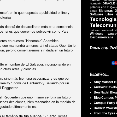
ORACLE
Nutrición
palabra con P
Quant
Sistemas O
Salud
osoft en lo que respecta a publicidad online y
Software Libre
ologías.
Tecn
Telecomun
aís deberá de desarrollarse más esta conciencia
ustream webconf
V
sos, si es que queremos sobrevivir como País.
Windows
Wind
Iberoamericana
deres en nuestra "Honorable" Asamblea
 lo que mantendrá almenos ahi el status Quo. En lo
Dona con Pay
aun, pero lo comentaremos sin duda en un futuro
to el nombre de El Salvador, incursionando en
n otras artes y ciencias.
BlogRoll
ón, sino más bien una esperanza, y es que por
Amy Mainzer B
 Reality Shows de Cantando y Bailando por un
Android Develo
el Reggaeton.
Ben Nadel Blo
 Recuerden que uno mismo se forja su futuro,
Blog Campus Pa
uenas deciciones, bien razonadas en la medida de
Campus Party B
 gustado ultimamente es:
Darkela www.d
From the Eyes 
s el tamáño de tus sueños."
- Santo Tomás.