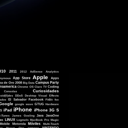
010
2011
2012
AdSense
Analytics
Apple
App Store
Apps
nymous
Campus Party
ba de Oro 2008
Big Data
roamerica
Coding
Chrome OS
Claro TV
Curiosidades
Consolas
void(0)des
DDoS
Desktop Visual Effects
El Salvador
Facebook
tados
FitBit
fox
Google
GTUG
google wave
Hardware
iPhone
iPad
iPhone 3G S
OS
Java
JavaOne
iTunes
James Gosling
LINUX
as
LogmeIn
MacBook Pro
Magic
Móviles
Mobile
Motorola
Multi-Touch
NINTENDO
es
Nexus One
ngmoco