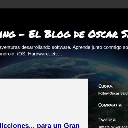
ing - El Blog de Oscar 
aventuras desarrollando software. Aprende junto conmigo s
ndroid, iOS, Hardware, etc...
Quora
Follow
Oscar Salg
Compartir
Twitter
icciones... para un Gran
Tweets by @Osca