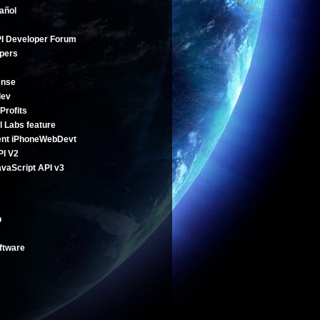
añol
I Developer Forum
pers
ense
dev
Profits
l Labs feature
ent
iPhoneWebDevt
PI V2
vaScript API v3
b
ftware