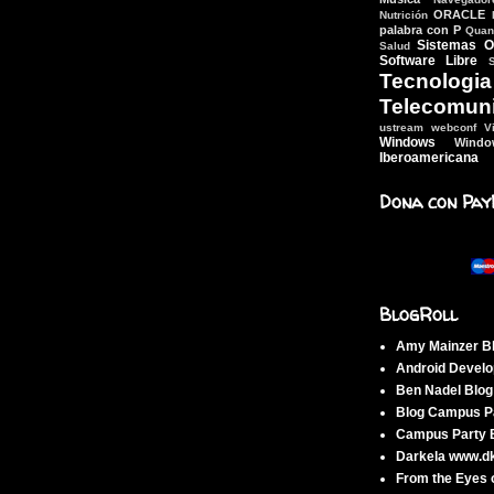
ORACLE
Nutrición
palabra con P
Quant
Sistemas O
Salud
Software Libre
Tecn
Telecomun
ustream webconf
V
Windows
Wind
Iberoamericana
Dona con Pay
BlogRoll
Amy Mainzer B
Android Develo
Ben Nadel Blo
Blog Campus Pa
Campus Party B
Darkela www.d
From the Eyes 