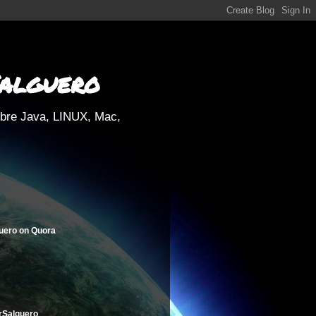
Salguero
obre Java, LINUX, Mac,
uero
on
Quora
rSalguero