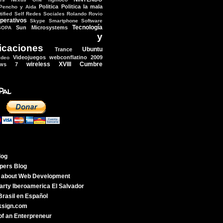
Politica
Politica la mala
Pencho y Aida
ified Self
Redes Sociales
Rolando
Rovio
perativos
Skype
Smartphone
Software
Tecnología
Sun Microsystems
SOPA
ologia y
icaciones
Ubuntu
Trance
Videojuegos
webconflatino 2009
ideo
wireless
XVIII Cumbre
ows 7
Pal
log
pers Blog
g about Web Development
rty Iberoamerica El Salvador
rasil en Español
ksign.com
of an Enterpreneur