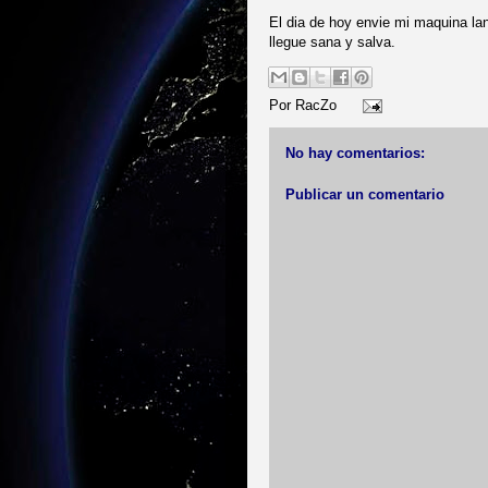
El dia de hoy envie mi maquina l
llegue sana y salva.
Por
RacZo
No hay comentarios:
Publicar un comentario