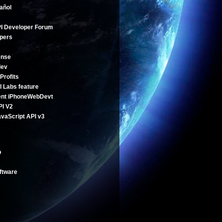
añol
I Developer Forum
pers
ense
dev
Profits
l Labs feature
ent
iPhoneWebDevt
PI V2
vaScript API v3
b
ftware