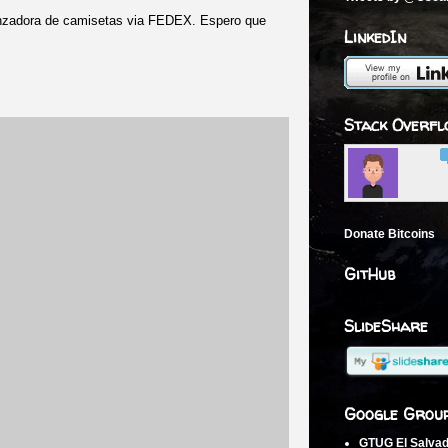
anzadora de camisetas via FEDEX. Espero que
LinkedIn
Stack Overfl
Donate Bitcoins
GitHub
SlideShare
Google Grou
GTUG El Salva