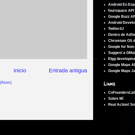
Android En Esp
foursquare API
Google Buzz AP
Android Develo
Twitter4J
Dentro de AdS
Chromium OS 
Google for Non-
Suggest a GMai
Elgg developm
Google Maps A
Inicio
Entrada antigua
Google Maps Ja
 (Atom)
Links
CoFoundersLa
Sobre Mí
Real Action! So