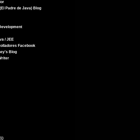
dor
(El Padre de Java) Blog
Development
va / JEE
rolladores Facebook
ey's Blog
riter
(1)