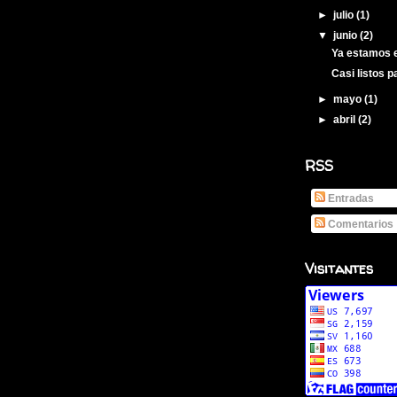
►
julio
(1)
▼
junio
(2)
Ya estamos 
Casi listos 
►
mayo
(1)
►
abril
(2)
RSS
Entradas
Comentarios
Visitantes