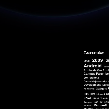
Categorías
2009
2
2008
Android
Ano
Arroba de Oro
Arro
Campus Party Ibe
conferencia
Curiosidajavascript:
Development
Dipu
Gadgets
networks
HTC
i
IBM
Internet
iPod
iPod Touch
Las 12 Cos
Juegos
Microsoft
Mouse
Musica
Navegador