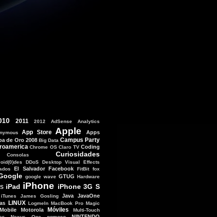
010
2011
2012
AdSense
Analytics
Apple
App Store
Apps
nymous
Campus Party
ba de Oro 2008
Big Data
roamerica
Coding
Chrome OS
Claro TV
Curiosidades
Consolas
void(0)des
DDoS
Desktop Visual Effects
El Salvador
Facebook
tados
FitBit
fox
Google
GTUG
google wave
Hardware
iPhone
iPad
iPhone 3G S
OS
Java
JavaOne
iTunes
James Gosling
LINUX
as
LogmeIn
MacBook Pro
Magic
Móviles
Mobile
Motorola
Multi-Touch
NINTENDO
es
Nexus One
ngmoco