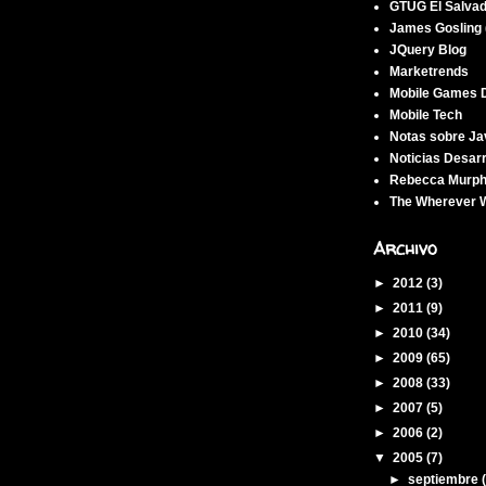
GTUG El Salva
James Gosling 
JQuery Blog
Marketrends
Mobile Games 
Mobile Tech
Notas sobre Ja
Noticias Desar
Rebecca Murph
The Wherever W
Archivo
►
2012
(3)
►
2011
(9)
►
2010
(34)
►
2009
(65)
►
2008
(33)
►
2007
(5)
►
2006
(2)
▼
2005
(7)
►
septiembre