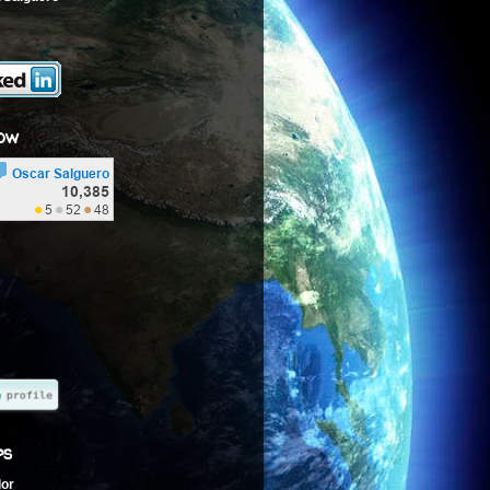
ow
ps
dor