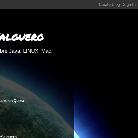
Salguero
obre Java, LINUX, Mac,
uero
on
Quora
rSalguero