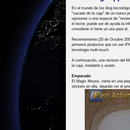
En el mundo de los blog tecnológic
"sacado de la caja" de un nuevo p
opiniones o una especie de "review
el lector, puede ser de ayuda la i
considerar si tiene un uso para el, 
Recientemente (20 de Octubre 200
primeros productos que sin ser iP
tecnologia multi-touch.
A continuación, una revision del 
la caja, instalarlo y usarlo.
Empacado
El Magic Mouse, viene en una pequ
stickers en ella, dejando ver el pro