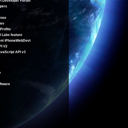
I Developer Forum
pers
ense
dev
Profits
l Labs feature
ent
iPhoneWebDevt
PI V2
vaScript API v3
b
ftware