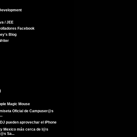
Development
va / JEE
rolladores Facebook
ey's Blog
riter
)
pple Magic Mouse
amiseta Oficial de Campuser@s
..
DJ pueden aprovechar el iPhone
y Mexico más cerca de l@s
@s Sa...