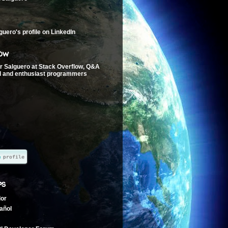
ow
ps
dor
añol