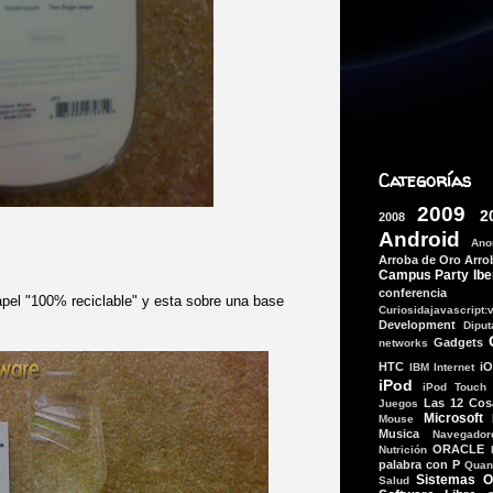
Categorías
2009
2
2008
Android
Ano
Arroba de Oro
Arro
Campus Party Ibe
conferencia
pel "100% reciclable" y esta sobre una base
Curiosidajavascript:
Development
Dipu
Gadgets
networks
HTC
i
IBM
Internet
iPod
iPod Touch
Las 12 Cos
Juegos
Microsoft
Mouse
Musica
Navegador
ORACLE
Nutrición
palabra con P
Quant
Sistemas O
Salud