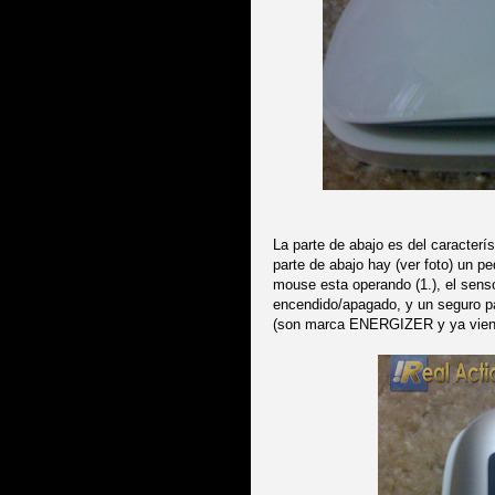
La parte de abajo es del caracterís
parte de abajo hay (ver foto)
un pe
mouse esta operando (1.), el sens
encendido/apagado, y un seguro pa
(son marca ENERGIZER y ya viene