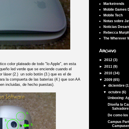
Marketrends
Mobile Games 
Mobile Tech
Notas sobre Ja
Noticias Desar
Rebecca Murph
The Wherever W
Archivo
►
2012
(3)
tico color plateado de todo "lo Apple", en esta
►
2011
(9)
queño led verde que se enciende cuando el
►
2010
(34)
or láser (2.)
un solo botón (3.) que es el de
ra la compuerta de las baterías (4.) que son AA
▼
2009
(65)
n incluidas, de hecho puestas).
►
diciembre
(1
▼
octubre
(6)
Unboxing: A
Diseña la C
Salvadore.
De como los 
Campus Part
Campuser