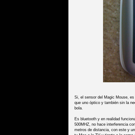
Si, el sensor del Magic Mouse, es
que uno óptico y también sin la n
bola.
Es bluetooth y en realidad funcio
500MHZ, no hace interferencia co
metros de distancia, con este y u