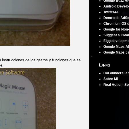
Google Buzz AP
Android Develo
Twitter4J
Dentro de AdS
Chromium OS 
Google for Non-
Suggest a GMai
Elgg developm
Google Maps A
Google Maps Ja
n instrucciones de los gestos y funciones que se
Links
e.
CoFoundersLa
Sobre Mí
Real Action! So