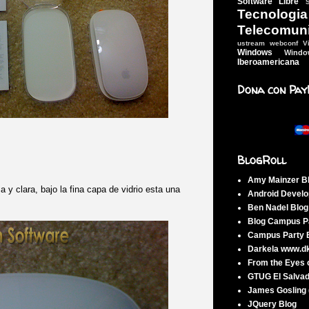
Software Libre
Tecn
Telecomun
ustream webconf
V
Windows
Wind
Iberoamericana
Dona con Pay
BlogRoll
Amy Mainzer B
 y clara, bajo la fina capa de vidrio esta una
Android Develo
Ben Nadel Blo
Blog Campus Pa
Campus Party B
Darkela www.d
From the Eyes 
GTUG El Salva
James Gosling 
JQuery Blog