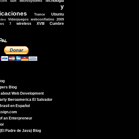
Tecnología
Sun Microsystems
SOPA
ologia y
icaciones
Ubuntu
Trance
Videojuegos
webconflatino 2009
ideo
wireless
XVIII Cumbre
ows 7
Pal
log
pers Blog
g about Web Development
rty Iberoamerica El Salvador
rasil en Español
ksign.com
of an Enterpreneur
dor
(El Padre de Java) Blog