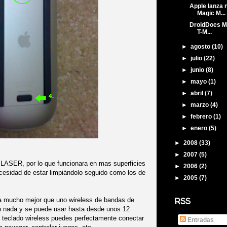
Apple lanza 
Magic M...
DroidDoes Mo
T-M...
►
agosto
(10)
►
julio
(22)
►
junio
(8)
►
mayo
(1)
►
abril
(7)
►
marzo
(4)
►
febrero
(1)
►
enero
(5)
►
2008
(33)
►
2007
(5)
 LASER, por lo que funcionara en mas superficies
►
2006
(2)
ecesidad de estar limpiándolo seguido como los de
►
2005
(7)
RSS
na mucho mejor que uno wireless de bandas de
n nada y se puede usar hasta desde unos 12
n teclado wireless puedes perfectamente conectar
Entradas