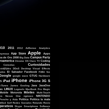
010
2011
2012
AdSense
Analytics
Apple
App Store
Apps
nymous
Campus Party
ba de Oro 2008
Big Data
roamerica
Coding
Chrome OS
Claro TV
Curiosidades
Consolas
void(0)des
DDoS
Desktop Visual Effects
El Salvador
Facebook
tados
FitBit
fox
Google
GTUG
google wave
Hardware
iPhone
iPad
iPhone 3G S
OS
Java
JavaOne
iTunes
James Gosling
LINUX
as
LogmeIn
MacBook Pro
Magic
Móviles
Mobile
Motorola
Multi-Touch
NINTENDO
es
Nexus One
ngmoco
Politica
Politica la mala
Pencho y Aida
ified Self
Redes Sociales
Rolando
Rovio
perativos
Skype
Smartphone
Software