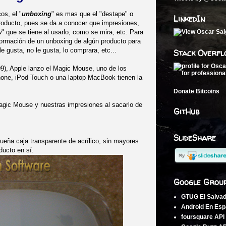
os, el "
unboxing
" es mas que el "destape" o
LinkedIn
roducto, pues se da a conocer que impresiones,
" que se tiene al usarlo, como se mira, etc. Para
nformación de un unboxing de algún producto para
le gusta, no le gusta, lo comprara, etc...
Stack Overfl
9), Apple lanzo el Magic Mouse, uno de los
hone, iPod Touch o una laptop MacBook tienen la
Donate Bitcoins
Magic Mouse y nuestras impresiones al sacarlo de
GitHub
SlideShare
eña caja transparente de acrílico, sin mayores
ducto en sí.
Google Grou
GTUG El Salva
Android En Esp
foursquare API