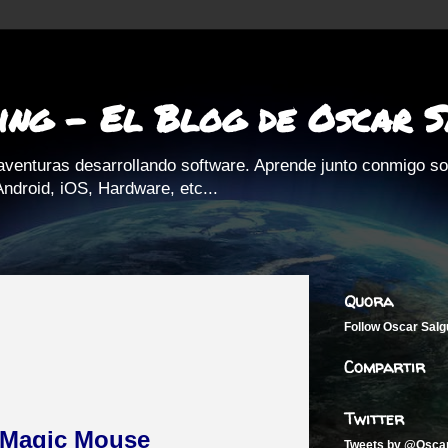
ing - El Blog de Oscar 
aventuras desarrollando software. Aprende junto conmigo s
ndroid, iOS, Hardware, etc...
Quora
Follow
Oscar Salg
Compartir
Twitter
 Magic Mouse
Tweets by @Osca